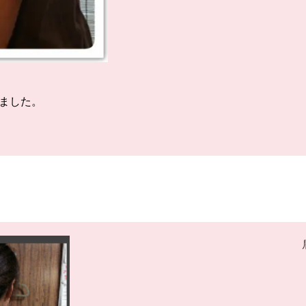
ました
。