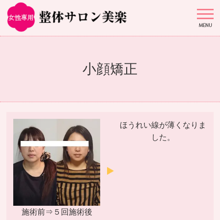
小顔矯正
ほうれい線が薄くなりま
した。
施術前⇒５回施術後